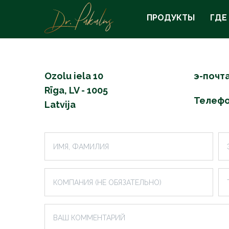
ПРОДУКТЫ
ГДЕ
Ozolu iela 10
э-почт
Rīga, LV - 1005
Телеф
Latvija