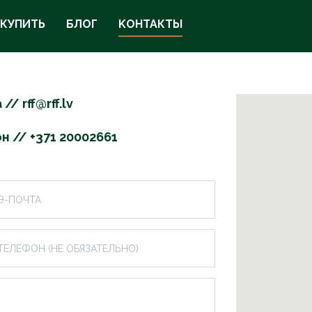
 КУПИТЬ
БЛОГ
KОНТАКТЫ
а
//
rff@rff.lv
он
//
+371 20002661