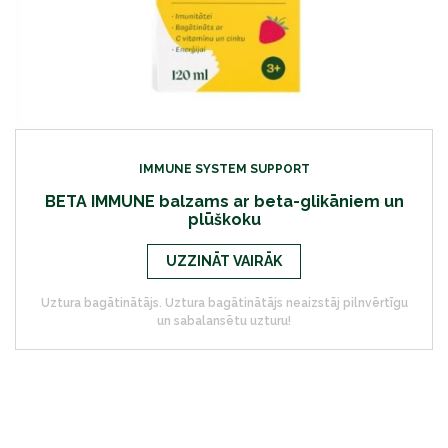
IMMUNE SYSTEM SUPPORT
BETA IMMUNE balzams ar beta-glikāniem un
plūškoku
UZZINĀT VAIRĀK
Uztura bagātinātājs. Uztura bagātinātājs neaizstāj pilnvērtīgu
un sabalansētu uzturu!