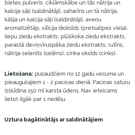
bietes pulveris, ciklāmskābe un tās nātrija un
kalcija sāļi (saldinātāji), saharīns un tā nātrija,
kālija un kalcija sāļi (saldinātāji), aveņu
aromatizētājs, silīcija dioksīds (pretsalipes viela),
liepu ziedu ekstrakts, plūškoka ziedu ekstrakts,
parastā deviņvīruspēka ziedu ekstrakts, rutīns,
nātrija selenīts (selēns), cinka oksīds (cinks).
Lietošana:
pusaudžiem no 12 gadu vecuma un
pieaugušajiem 1 - 2 paciņas dienā. Paciņas saturu
izšķīdina 150 ml karsta ūdens. Nav ieteicams
lietot ilgāk par 1 nedēļu.
Uztura bagātinātājs ar saldinātājiem