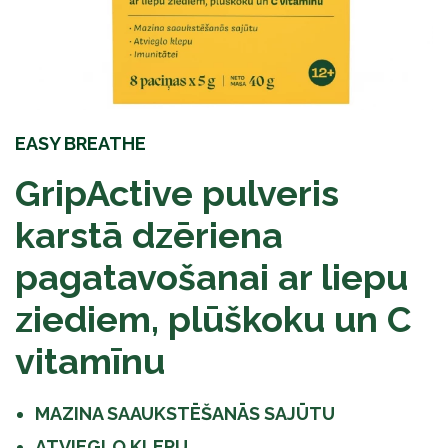
EASY BREATHE
GripActive pulveris
karstā dzēriena
pagatavošanai ar liepu
ziediem, plūškoku un C
vitamīnu
MAZINA SAAUKSTĒŠANĀS SAJŪTU
ATVIEGLO KLEPU