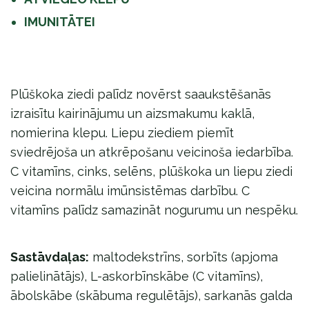
IMUNITĀTEI
Plūškoka ziedi palīdz novērst saaukstēšanās
izraisītu kairinājumu un aizsmakumu kaklā,
nomierina klepu. Liepu ziediem piemīt
sviedrējoša un atkrēpošanu veicinoša iedarbība.
C vitamīns, cinks, selēns, plūškoka un liepu ziedi
veicina normālu imūnsistēmas darbību. C
vitamīns palīdz samazināt nogurumu un nespēku.
Sastāvdaļas:
maltodekstrīns, sorbīts (apjoma
palielinātājs), L-askorbīnskābe (C vitamīns),
ābolskābe (skābuma regulētājs), sarkanās galda