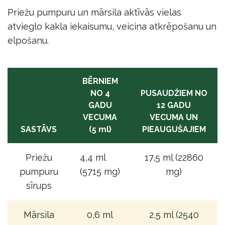
Priežu pumpuru un mārsila aktīvās vielas
atvieglo kakla iekaisumu, veicina atkrēpošanu un
elpošanu.
BĒRNIEM
NO 4
PUSAUDŽIEM NO
GADU
12 GADU
VECUMA
VECUMA UN
SASTĀVS
(5 ml)
PIEAUGUŠAJIEM
Priežu
4,4 ml
17,5 ml (22860
pumpuru
(5715 mg)
mg)
sīrups
Mārsila
0,6 ml
2,5 ml (2540