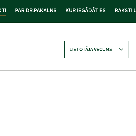
TI
PAR DR.PAKALNS
KUR IEGĀDĀTIES
RAKSTI 
LIETOTĀJA VECUMS