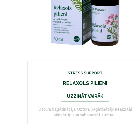
STRESS SUPPORT
RELAXOLS PILIENI
UZZINĀT VAIRĀK
Uztura bagātinātājs. Uztura bagātinātājs neaizstāj
pilnvērtīgu un sabalansētu uzturu!